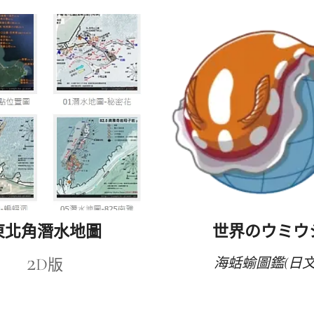
東北角潛水地圖
世界のウミウ
2
D
海蛞蝓圖鑑(日文 
版