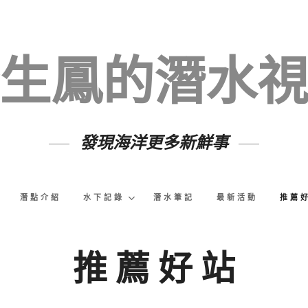
生鳳的潛水
發現海洋更多新鮮事
潛點介紹
水下記錄
潛水筆記
最新活動
推薦
推 薦 好 站