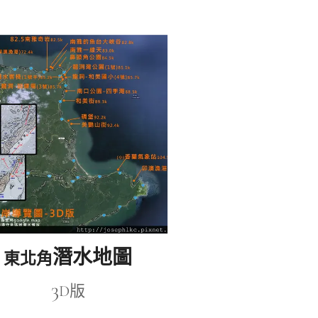
潛水地圖
東北角
3
D版