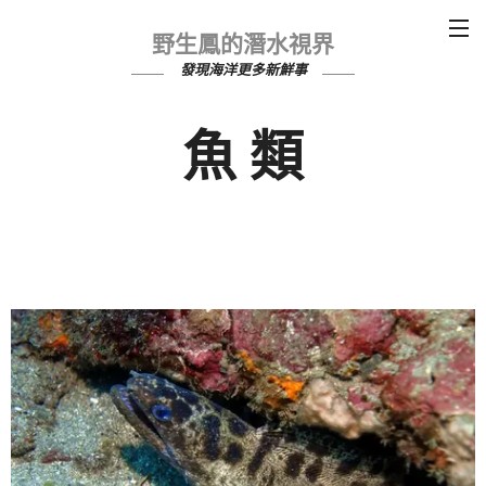
野生鳳的潛水視界
發現海洋更多新鮮事
魚 類