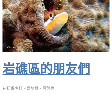
岩礁區的朋友們
包括鰕虎科、鰭塘鯉、喉盤魚