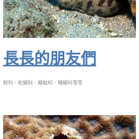
長長的朋友們
鯙科、蛇鰻科、鰻鯰科、糯鰻科等等